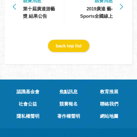
競賽消息
競賽消息
第十屆廣達游藝
2019廣達 藝-
獎 結果公告
Sports全國線上
大賽 博物館爭霸
—藝統天下」 競
賽結果公告
back top list
認識基金會
焦點訊息
教育推展
社會公益
競賽報名
聯絡我們
隱私權聲明
著作權聲明
網站地圖