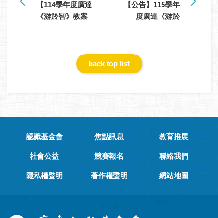
【114學年度廣達
【公告】115學年
《游於智》教案
度廣達《游於
暨Quno作品集徵
藝》計畫盟主名
選活動——入選
單
名單公告】
back top list
認識基金會
焦點訊息
教育推展
社會公益
競賽報名
聯絡我們
隱私權聲明
著作權聲明
網站地圖