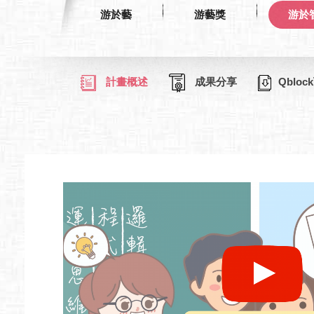
游於藝
游藝獎
游於
計畫概述
成果分享
Qbloc