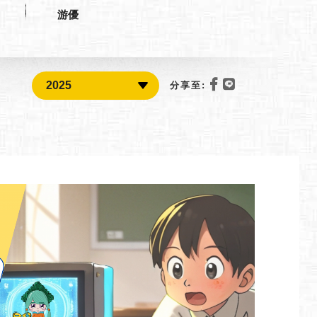
游優
分享至: