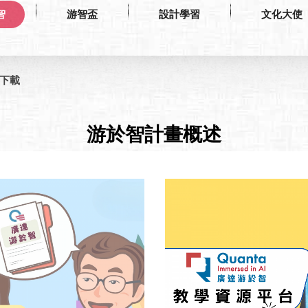
智
游智盃
設計學習
文化大使
k下載
游於智計畫概述